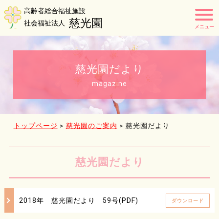
t
o
g
g
l
e
n
a
慈光園だより
v
i
magazine
g
a
t
i
o
n
トップページ
>
慈光園のご案内
>
慈光園だより
慈光園だより
2018年 慈光園だより 59号(PDF)
ダウンロード